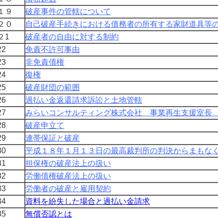
１９
破産事件の管轄について
２０
自己破産手続きにおける債務者の所有する家財道具等
２1
破産者の自由に対する制約
2
免責不許可事由
3
非免責債権
4
復権
5
破産財団
の範囲
6
過払い金返還請求訴訟と土地管轄
7
みらいコンサルティング株式会社 事業再生支援室長
8
破産申立て
9
連帯保証と破産
0
平成１８年１月１３日の最高裁判所の判決からまもな
1
担保権の破産法上の扱い
2
労働債権破産法上の扱い
3
労働者の破産と雇用契約
4
資料を紛失した場合と過払い金請求
5
無償否認とは