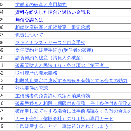
3
労働者の破産と雇用契約
4
資料を紛失した場合と過払い金請求
5
無償否認とは
6
相続財産破産と相続放棄、限定承認
7
免責について
8
ファイナンス・リースと倒産手続
9
委任契約と破産手続き(受任者の破産)
0
請負契約と破産（請負人の破産）
1
破産管財人と民法４６７条２項の「第三者」
2
取引履歴の開示義務
3
相殺禁止規定に違反する相殺を有効とする合意の効力
4
対抗要件の否認
5
主債務者の免責許可決定と消滅時効
6
破産手続きと相殺（期限付き債務、停止条件付き債務
7
破産申し立てをする場合には事前協議をする旨の合意
8
カード会社（信販会社）のリボ払い専用カード
9
自己破産することで、車は処分されてしまう？