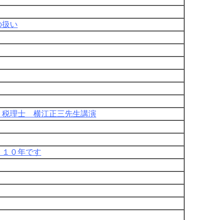
の扱い
 税理士 横江正三先生講演
く１０年です