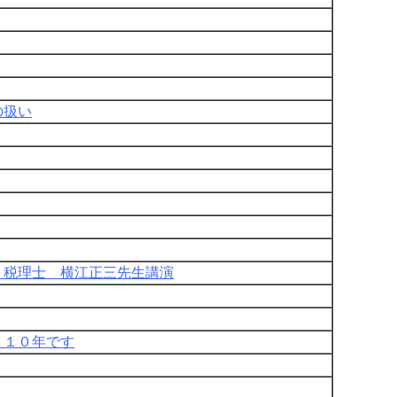
の扱い
 税理士 横江正三先生講演
く１０年です