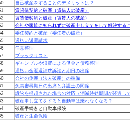
0
自己破産をすることのデメリットは？
1
賃貸借契約と破産（賃借人の破産）
2
賃貸借契約と破産（賃貸人の破産）
3
会社や家族に知られずに破産申し立てをして解決する
4
委任契約と破産（委任者の破産）
5
過払い返還請求
6
任意整理
7
ブラックリスト
8
ギャンブルや浪費による借金と債務整理
9
過払い金返還請求訴訟と期日の出席
0
会社の倒産（法人破産）の準備
1
免責審尋期日の出席と弁護士の同席
2
訴訟を提起された場合の対応（消滅時効期間が経過し
3
破産申し立てをすると自動車は乗れなくなる？
4
破産手続きと自動車保険
5
破産と生命保険