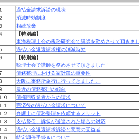
１
過払金請求訴訟の現状
２
消滅時効制度
３
相続放棄
４
【特別編】
東海税理士会の税務研究会で講師を勤めさせて頂きま
５
過払い金返還請求権の消滅時効
６
【特別編
】
税理士会で講師を務めさせて頂きました！
７
債務整理における家計簿の重要性
８
大阪に事務所旅行に行ってきました。
９
最近の債務整理の傾向
１０
債権回収業者からの請求
１１
完済後の過払い金請求について
１２
弁護士に債務整理を依頼するメリット
１３
支払督促、訴状が送達された場合の対応
１４
過払い金返還請求訴訟と悪意の受益者
１５
特定調停手続きについて