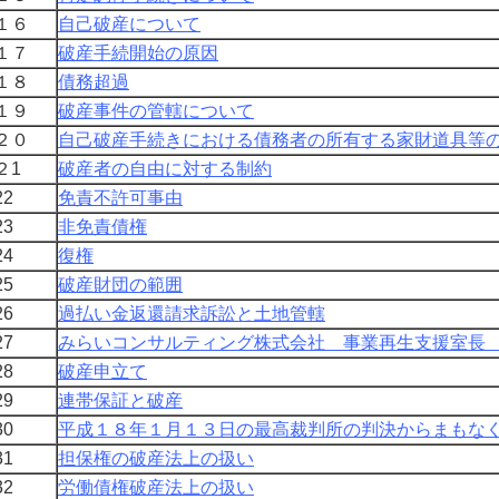
１６
自己破産について
１７
破産手続開始の原因
１８
債務超過
１９
破産事件の管轄について
２０
自己破産手続きにおける債務者の所有する家財道具等
２1
破産者の自由に対する制約
2
免責不許可事由
3
非免責債権
4
復権
5
破産財団
の範囲
6
過払い金返還請求訴訟と土地管轄
7
みらいコンサルティング株式会社 事業再生支援室長
8
破産申立て
9
連帯保証と破産
0
平成１８年１月１３日の最高裁判所の判決からまもな
1
担保権の破産法上の扱い
2
労働債権破産法上の扱い