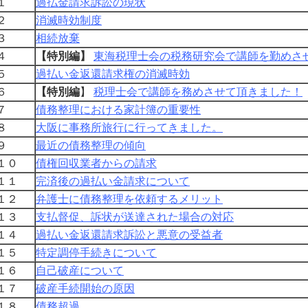
１
過払金請求訴訟の現状
２
消滅時効制度
３
相続放棄
４
【特別編】
東海税理士会の税務研究会で講師を勤めさ
５
過払い金返還請求権の消滅時効
６
【特別編
】
税理士会で講師を務めさせて頂きました！
７
債務整理における家計簿の重要性
８
大阪に事務所旅行に行ってきました。
９
最近の債務整理の傾向
１０
債権回収業者からの請求
１１
完済後の過払い金請求について
１２
弁護士に債務整理を依頼するメリット
１３
支払督促、訴状が送達された場合の対応
１４
過払い金返還請求訴訟と悪意の受益者
１５
特定調停手続きについて
１６
自己破産について
１７
破産手続開始の原因
１８
債務超過