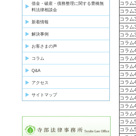
コラム3
借金・破産・債務整理に関する豊橋無
料法律相談会
コラム3
コラム3
新着情報
コラム3
解決事例
コラム3
コラム4
お客さまの声
コラム4
コラム4
コラム
コラム4
Q&A
コラム4
コラム4
アクセス
コラム4
サイトマップ
コラム4
コラム4
コラム4
コラム5
コラム5