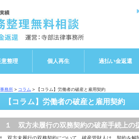
任意整理
個人再生
過払い金返還
事務所
>
コラム
>
【コラム】労働者の破産と雇用契約
【コラム】労働者の破産と雇用契約
１ 双方未履行の双務契約の破産手続上の
は、双方未履行の双務契約について、破産管財人は、契約を解