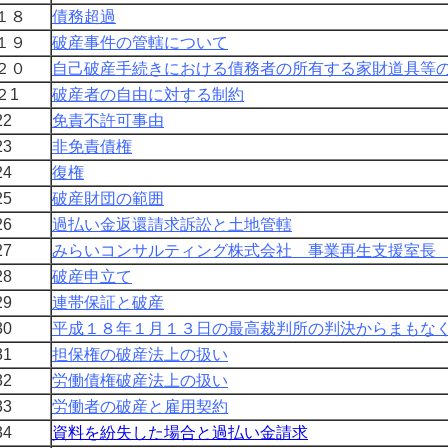
１８
債務超過
１９
破産事件の管轄について
２０
自己破産手続きにおける債務者の所有する家財道具等
２1
破産者の自由に対する制約
2
免責不許可事由
3
非免責債権
4
復権
5
破産財団
の範囲
6
過払い金返還請求訴訟と土地管轄
7
みらいコンサルティング株式会社 事業再生支援室長
8
破産申立て
9
連帯保証と破産
0
平成１８年１月１３日の最高裁判所の判決からまもな
1
担保権の破産法上の扱い
2
労働債権破産法上の扱い
3
労働者の破産と雇用契約
4
資料を紛失した場合と過払い金請求