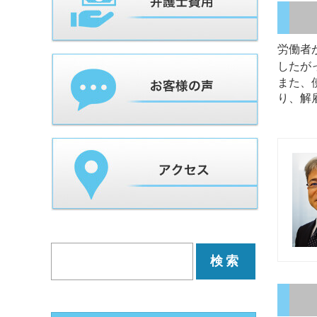
労働者
したが
また、
り、解