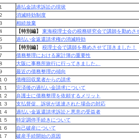
１
過払金請求訴訟の現状
２
消滅時効制度
３
相続放棄
４
【特別編】
東海税理士会の税務研究会で講師を勤めさ
５
過払い金返還請求権の消滅時効
６
【特別編
】
税理士会で講師を務めさせて頂きました！
７
債務整理における家計簿の重要性
８
大阪に事務所旅行に行ってきました。
９
最近の債務整理の傾向
１０
債権回収業者からの請求
１１
完済後の過払い金請求について
１２
弁護士に債務整理を依頼するメリット
１３
支払督促、訴状が送達された場合の対応
１４
過払い金返還請求訴訟と悪意の受益者
１５
特定調停手続きについて
１６
自己破産について
１７
破産手続開始の原因