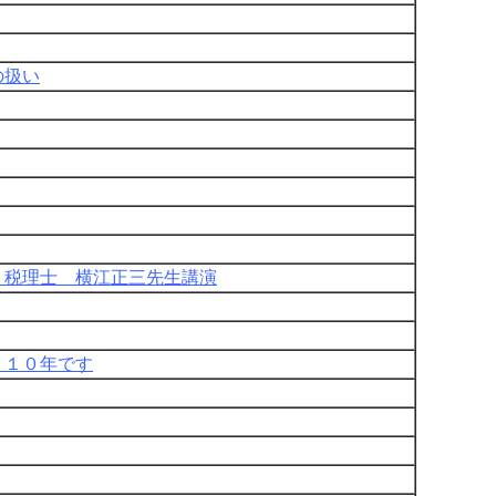
の扱い
 税理士 横江正三先生講演
く１０年です