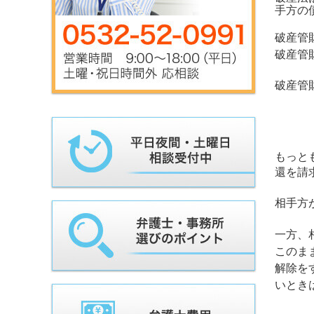
手方の
破産管
破産管
破産管
もっと
還を請
相手方
一方、
このま
解除を
いとき