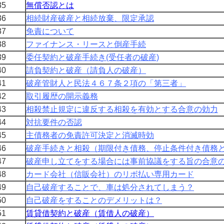
5
無償否認とは
6
相続財産破産と相続放棄、限定承認
7
免責について
8
ファイナンス・リースと倒産手続
9
委任契約と破産手続き(受任者の破産)
0
請負契約と破産（請負人の破産）
1
破産管財人と民法４６７条２項の「第三者」
2
取引履歴の開示義務
3
相殺禁止規定に違反する相殺を有効とする合意の効力
4
対抗要件の否認
5
主債務者の免責許可決定と消滅時効
6
破産手続きと相殺（期限付き債務、停止条件付き債務
7
破産申し立てをする場合には事前協議をする旨の合意
8
カード会社（信販会社）のリボ払い専用カード
9
自己破産することで、車は処分されてしまう？
0
自己破産をすることのデメリットは？
1
賃貸借契約と破産（賃借人の破産）