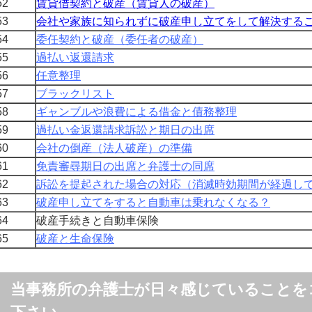
2
賃貸借契約と破産（賃貸人の破産）
3
会社や家族に知られずに破産申し立てをして解決する
4
委任契約と破産（委任者の破産）
5
過払い返還請求
6
任意整理
7
ブラックリスト
8
ギャンブルや浪費による借金と債務整理
9
過払い金返還請求訴訟と期日の出席
0
会社の倒産（法人破産）の準備
1
免責審尋期日の出席と弁護士の同席
2
訴訟を提起された場合の対応（消滅時効期間が経過し
3
破産申し立てをすると自動車は乗れなくなる？
4
破産手続きと自動車保険
5
破産と生命保険
当事務所の弁護士が日々感じていることを