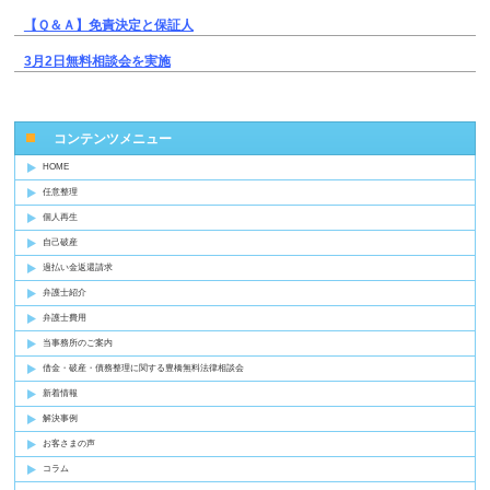
【Ｑ＆Ａ】免責決定と保証人
3月2日無料相談会を実施
コンテンツメニュー
HOME
任意整理
個人再生
自己破産
過払い金返還請求
弁護士紹介
弁護士費用
当事務所のご案内
借金・破産・債務整理に関する豊橋無料法律相談会
新着情報
解決事例
お客さまの声
コラム