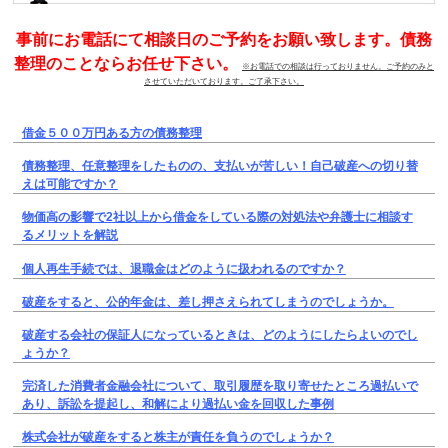
事前にお電話にて相談日のご予約をお願い致します。債務
整理のことならお任せ下さい。
※お電話での相談は行っておりません。ご予約のみと
させていただいております。ご了承下さい。
借金５００万円ある方の債務整理
債務整理、任意整理をしたものの、支払いが苦しい！自己破産への切り替
えは可能ですか？
物価高の影響で2社以上から借金をしている際の対処法や弁護士に相談す
るメリットを解説
個人再生手続では、退職金はどのように扱われるのですか？
破産をすると、公的年金は、差し押さえられてしまうのでしょうか。
破産する会社の保証人になっているときは、どのようにしたらよいのでし
ょうか？
完済した消費者金融会社について、取引履歴を取り寄せたところ過払いで
あり、訴訟を提起し、和解により過払い金を回収した事例
株式会社が破産をすると株主が責任を負うのでしょうか？