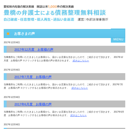
お客さまの声
2017年12月04日
2017年12月度 お客様の声
当事務所をご利用いただきましたお客様から、温かいお言葉を頂きましたので、ご紹介させて頂きます。 2017年12
月度 お客様の声 ※クリックするとお客様の声が表示されます。
続きはこちら≫
2017年12月04日
2017年7月度 お客様の声
当事務所をご利用いただきましたお客様から、温かいお言葉を頂きましたので、ご紹介させて頂きます。 2017年7月
度 お客様の声 ※クリックするとお客様の声が表示されます。
続きはこちら≫
2017年12月04日
2017年6月度 お客様の声
当事務所をご利用いただきましたお客様から、温かいお言葉を頂きましたので、ご紹介させて頂きます。 2017年6月
度 お客様の声 ※クリックするとお客様の声が表示されます。
続きはこちら≫
2017年12月04日