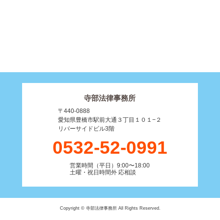
寺部法律事務所
〒440-0888
愛知県豊橋市駅前大通３丁目１０１−２
リバーサイドビル3階
0532-52-0991
営業時間（平日）9:00〜18:00
土曜・祝日時間外 応相談
Copyright © 寺部法律事務所 All Rights Reserved.